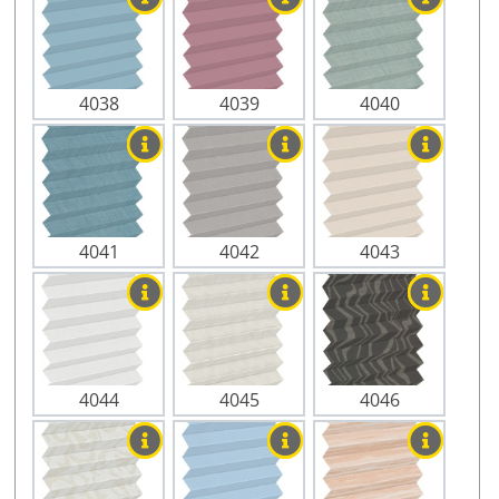
4038
4039
4040
4041
4042
4043
4044
4045
4046