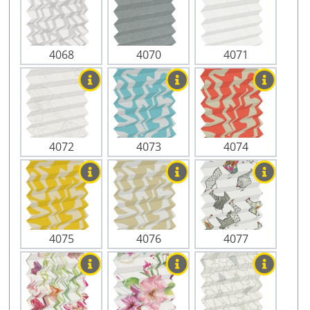
4068
4070
4071
4072
4073
4074
4075
4076
4077