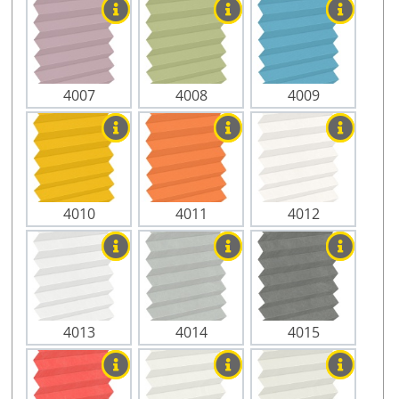
4007
4008
4009
4010
4011
4012
4013
4014
4015